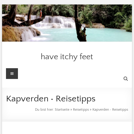
Zum
Inhalt
springen
have itchy feet
Menü
Kapverden • Reisetipps
Du bist hier:
Startseite
»
Reisetipps
»
Kapverden • Reisetipps