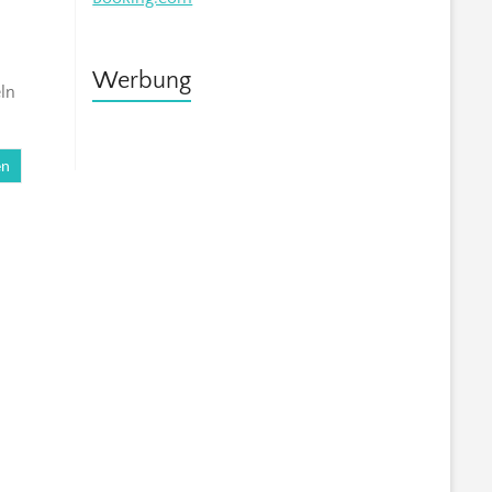
Werbung
ln
en