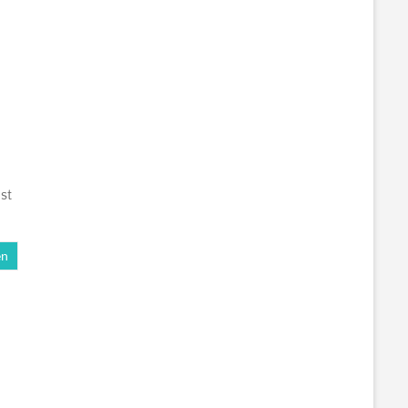
st
en