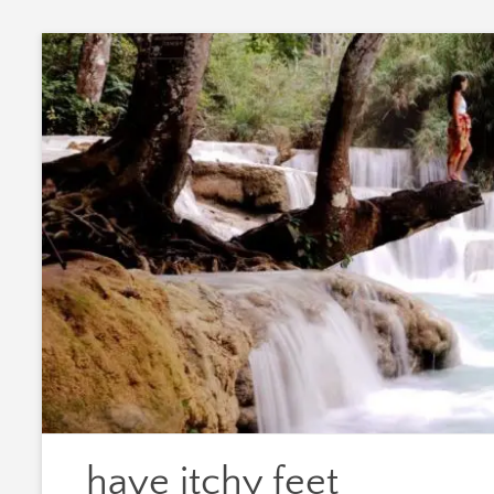
Zum
Inhalt
springen
have itchy feet