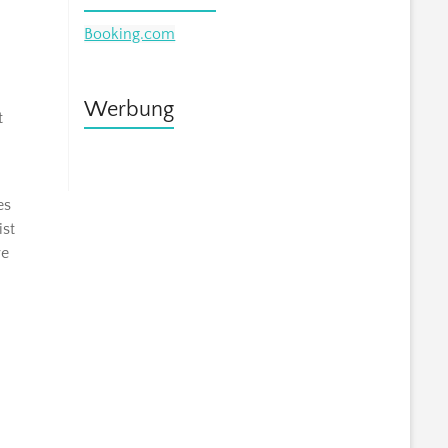
Booking.com
Werbung
t
es
ist
re