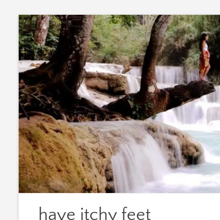
Zum
Inhalt
springen
have itchy feet