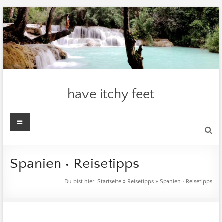
Zum
Inhalt
springen
have itchy feet
Menü
Spanien • Reisetipps
Du bist hier:
Startseite
»
Reisetipps
»
Spanien • Reisetipps