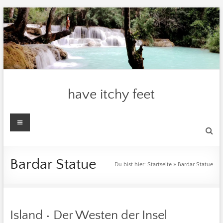
Zum
Inhalt
springen
have itchy feet
Menü
Bardar Statue
Du bist hier:
Startseite
»
Bardar Statue
Island • Der Westen der Insel