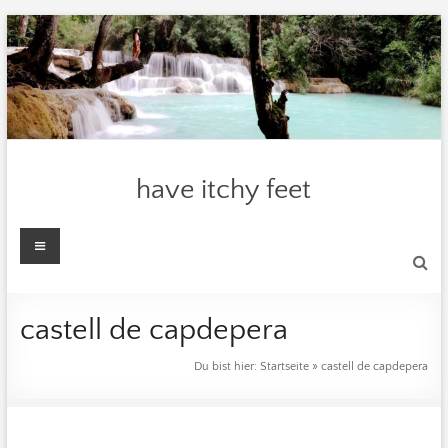
Zum
Inhalt
springen
have itchy feet
Menü
castell de capdepera
Du bist hier:
Startseite
»
castell de capdepera