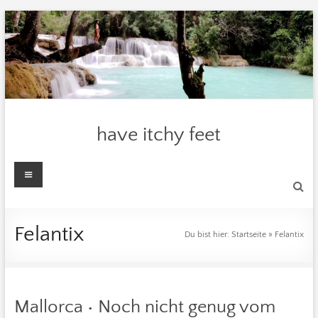
Zum
Inhalt
springen
have itchy feet
Menü
Felantix
Du bist hier:
Startseite
»
Felantix
Mallorca • Noch nicht genug vom