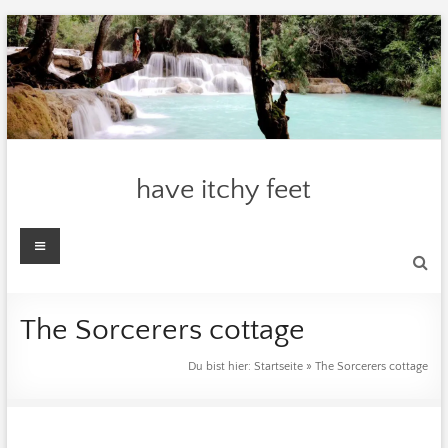
Zum
Inhalt
springen
have itchy feet
Menü
The Sorcerers cottage
Du bist hier:
Startseite
»
The Sorcerers cottage