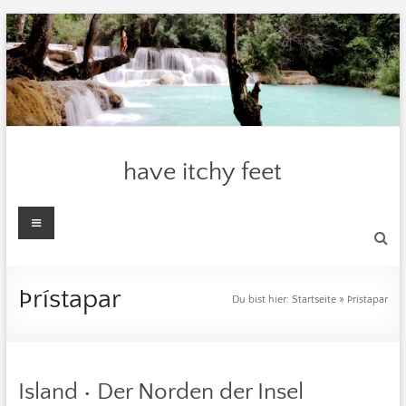
Zum
Inhalt
springen
have itchy feet
Menü
Þrístapar
Du bist hier:
Startseite
»
Þrístapar
Island • Der Norden der Insel