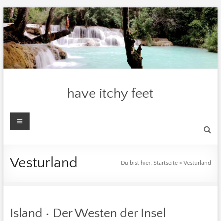
Zum
Inhalt
springen
have itchy feet
Menü
Vesturland
Du bist hier:
Startseite
»
Vesturland
Island • Der Westen der Insel