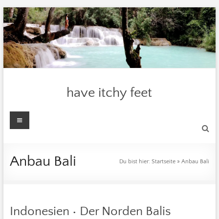
Zum
Inhalt
springen
have itchy feet
Menü
Anbau Bali
Du bist hier:
Startseite
»
Anbau Bali
Indonesien • Der Norden Balis