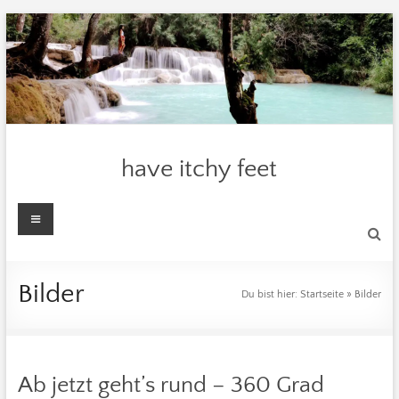
Zum
Inhalt
springen
have itchy feet
Menü
Bilder
Du bist hier:
Startseite
»
Bilder
Ab jetzt geht’s rund – 360 Grad