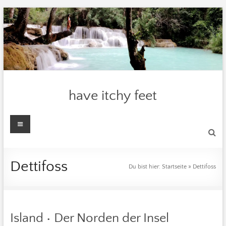
Zum
Inhalt
springen
have itchy feet
Menü
Dettifoss
Du bist hier:
Startseite
»
Dettifoss
Island • Der Norden der Insel