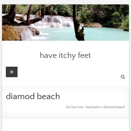
Zum
Inhalt
springen
have itchy feet
Menü
diamod beach
Du bist hier:
Startseite
»
diamod beach