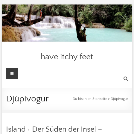
Zum
Inhalt
springen
have itchy feet
Menü
Djúpivogur
Du bist hier:
Startseite
»
Djúpivogur
Island • Der Süden der Insel –