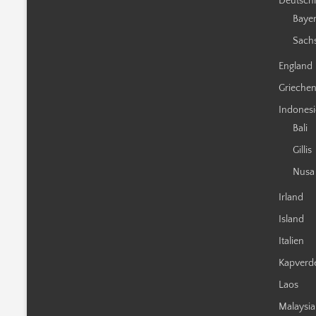
Deutsch
Baye
Sach
England
Grieche
Indones
Bali
Gillis
Nusa
Irland
Island
Italien
Kapverd
Laos
Malaysia