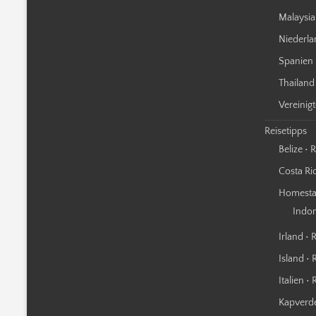
Malaysia
Niederla
Spanien 
Thailand
Vereinig
Reisetipps
Belize • 
Costa Ric
Homestay
Indo
Irland • 
Island • 
Italien •
Kapverde