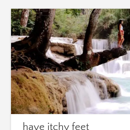
Zum
Inhalt
springen
have itchy feet