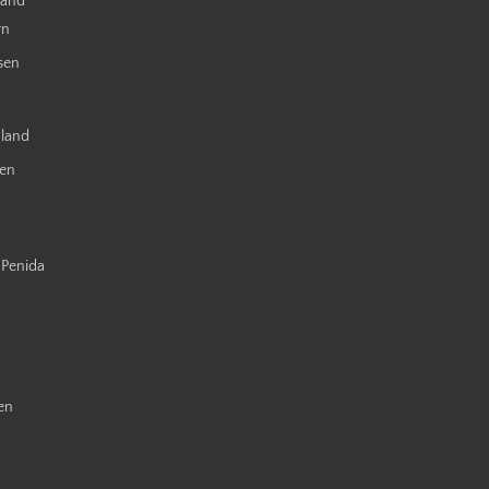
land
rn
sen
nland
ien
 Penida
en