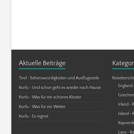
Aktuelle Beiträge
Kategor
Tirol • Sehenswürdigkeiten und Ausflugsziele
Reiseberich
England 
Korfu • Und schon geht es wieder nach Hause
Griechen
Korfu • Was für ein schönes Kloster
Irland • 
Korfu • Was für ein Wetter
Island • 
Korfu • Es regnet
Kapverde
Laos • R