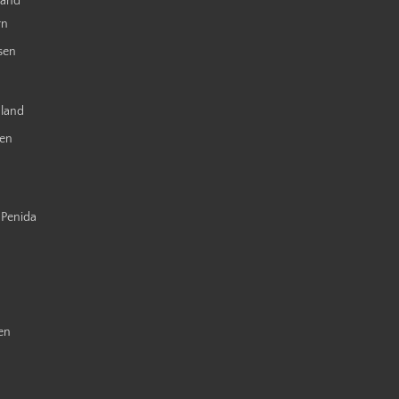
land
rn
sen
nland
ien
 Penida
en