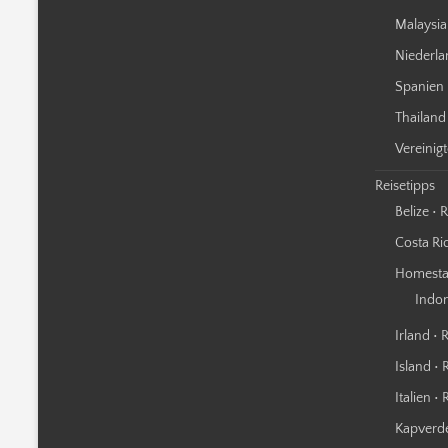
Malaysia
Niederla
Spanien 
Thailand
Vereinig
Reisetipps
Belize • 
Costa Ric
Homestay
Indo
Irland • 
Island • 
Italien •
Kapverde