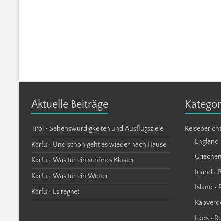
Aktuelle Beiträge
Kategor
Tirol • Sehenswürdigkeiten und Ausflugsziele
Reiseberich
England 
Korfu • Und schon geht es wieder nach Hause
Griechen
Korfu • Was für ein schönes Kloster
Irland • 
Korfu • Was für ein Wetter
Island • 
Korfu • Es regnet
Kapverde
Laos • R