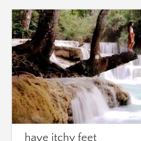
Zum
Inhalt
springen
have itchy feet