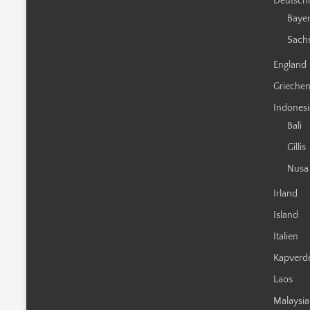
Deutsch
Baye
Sach
England
Grieche
Indones
Bali
Gillis
Nusa
Irland
Island
Italien
Kapverd
Laos
Malaysia