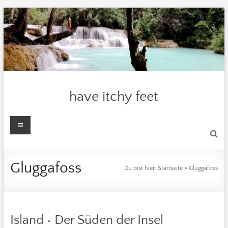
Zum
Inhalt
springen
have itchy feet
Menü
Gluggafoss
Du bist hier:
Startseite
»
Gluggafoss
Island • Der Süden der Insel