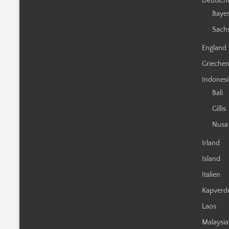
Deutsch
Baye
Sach
England
Grieche
Indones
Bali
Gillis
Nusa
Irland
Island
Italien
Kapverd
Laos
Malaysia