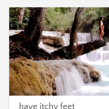
Zum
Inhalt
springen
have itchy feet