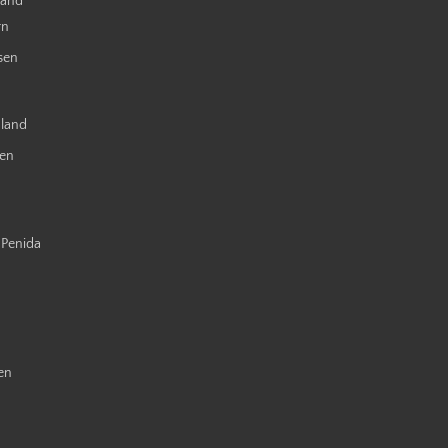
land
rn
sen
nland
ien
 Penida
en