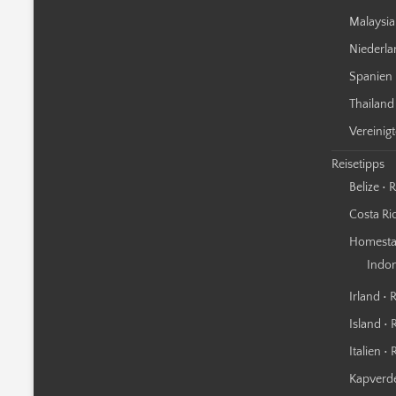
Malaysia
Niederla
Spanien 
Thailand
Vereinig
Reisetipps
Belize • 
Costa Ric
Homestay
Indo
Irland • 
Island • 
Italien •
Kapverde