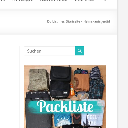
Du bist hier:
Startseite
»
Heimskautsgerdid