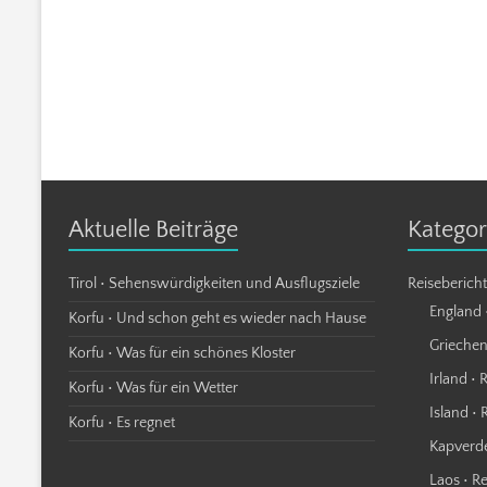
Aktuelle Beiträge
Kategor
Tirol • Sehenswürdigkeiten und Ausflugsziele
Reiseberich
England 
Korfu • Und schon geht es wieder nach Hause
Griechen
Korfu • Was für ein schönes Kloster
Irland • 
Korfu • Was für ein Wetter
Island • 
Korfu • Es regnet
Kapverde
Laos • R