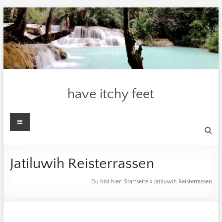
Zum
Inhalt
springen
have itchy feet
Menü
Jatiluwih Reisterrassen
Du bist hier:
Startseite
»
Jatiluwih Reisterrassen