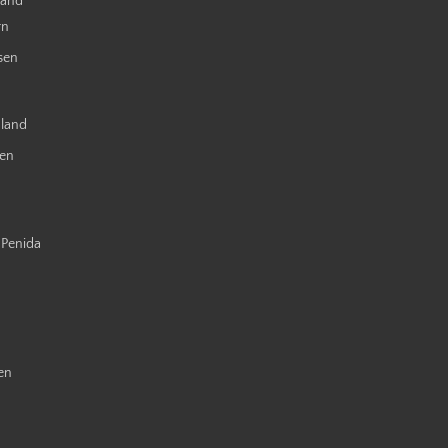
land
rn
sen
nland
ien
 Penida
en