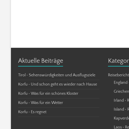
Aktuelle Beiträge
Kategor
Tirol • Sehenswürdigkeiten und Ausflugsziele
Reiseberich
England 
Korfu • Und schon geht es wieder nach Hause
Griechen
Korfu • Was für ein schönes Kloster
Irland • 
Korfu • Was für ein Wetter
Island • 
Korfu • Es regnet
Kapverde
Laos • R