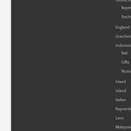
Deutsch
Baye
Sach
England
Grieche
Indones
Bali
Gillis
Nusa
Irland
Island
Italien
Kapverd
Laos
Malaysia