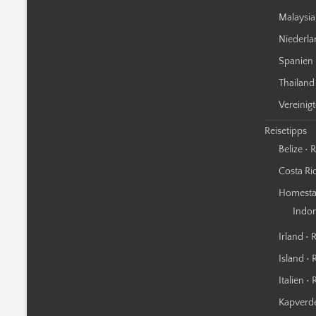
Malaysia
Niederla
Spanien 
Thailand
Vereinig
Reisetipps
Belize • 
Costa Ric
Homestay
Indo
Irland • 
Island • 
Italien •
Kapverde