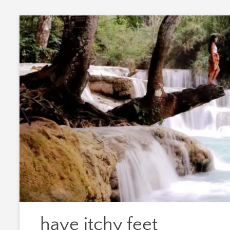
Zum
Inhalt
springen
have itchy feet