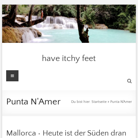
Zum
Inhalt
springen
have itchy feet
Menü
Punta N'Amer
Du bist hier:
Startseite
»
Punta N'Amer
Mallorca • Heute ist der Süden dran