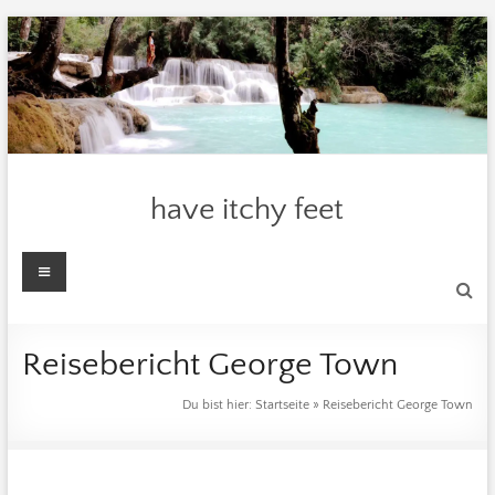
Zum
Inhalt
springen
have itchy feet
Menü
Reisebericht George Town
Du bist hier:
Startseite
»
Reisebericht George Town