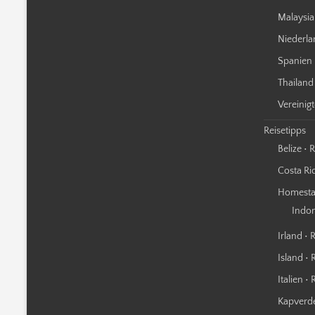
Malaysia
Niederla
Spanien 
Thailand
Vereinig
Reisetipps
Belize • 
Costa Ric
Homestay
Indo
Irland • 
Island • 
Italien •
Kapverde