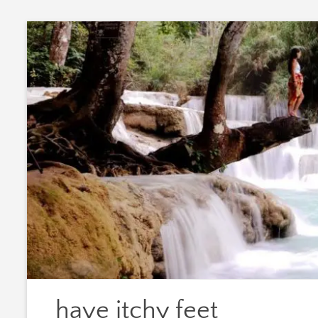
Zum
Inhalt
springen
have itchy feet