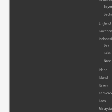
Deutsch
Baye
Sach
England
Grieche
Indones
Bali
Gillis
Nusa
Irland
Island
Italien
Kapverd
Laos
Malaysia