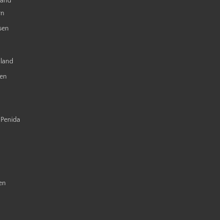
land
rn
sen
nland
ien
 Penida
en