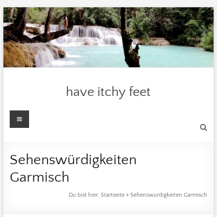
Zum
Inhalt
springen
have itchy feet
Menü
Sehenswürdigkeiten
Garmisch
Du bist hier:
Startseite
»
Sehenswürdigkeiten Garmisch