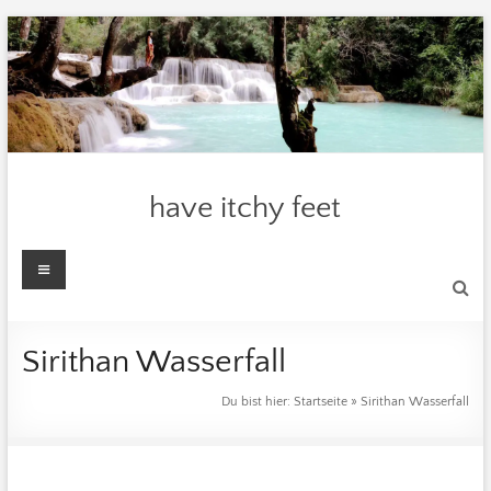
Zum
Inhalt
springen
have itchy feet
Menü
Sirithan Wasserfall
Du bist hier:
Startseite
»
Sirithan Wasserfall