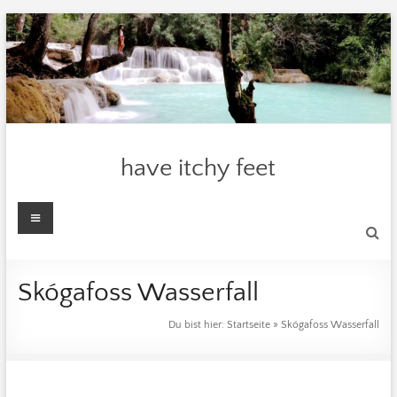
Zum
Inhalt
springen
have itchy feet
Menü
Skógafoss Wasserfall
Du bist hier:
Startseite
»
Skógafoss Wasserfall