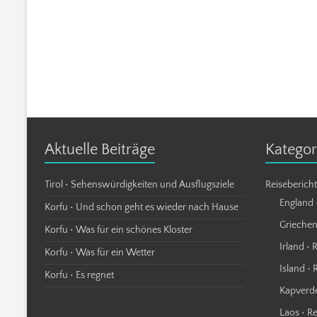
Aktuelle Beiträge
Kategor
Tirol • Sehenswürdigkeiten und Ausflugsziele
Reiseberich
England 
Korfu • Und schon geht es wieder nach Hause
Griechen
Korfu • Was für ein schönes Kloster
Irland • 
Korfu • Was für ein Wetter
Island • 
Korfu • Es regnet
Kapverde
Laos • R