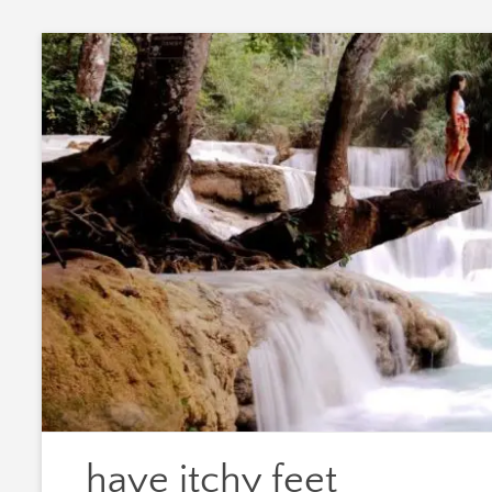
Zum
Inhalt
springen
have itchy feet