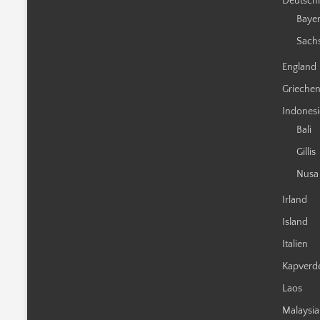
Deutsch
Baye
Sach
England
Grieche
Indones
Bali
Gillis
Nusa
Irland
Island
Italien
Kapverd
Laos
Malaysia