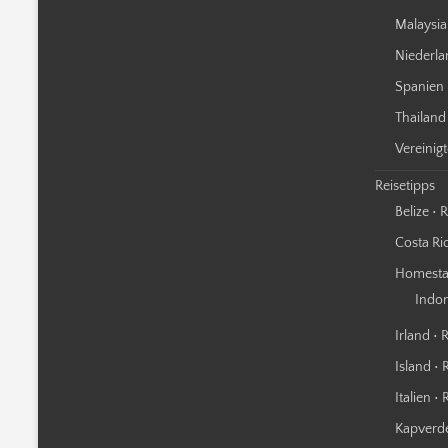
Malaysia
Niederla
Spanien 
Thailand
Vereinig
Reisetipps
Belize • 
Costa Ric
Homestay
Indo
Irland • 
Island • 
Italien •
Kapverde