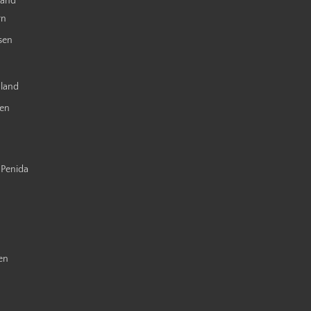
land
rn
sen
nland
ien
 Penida
en