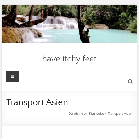
Zum
Inhalt
springen
have itchy feet
Menü
Transport Asien
Du bist hier:
Startseite
»
Transport Asien