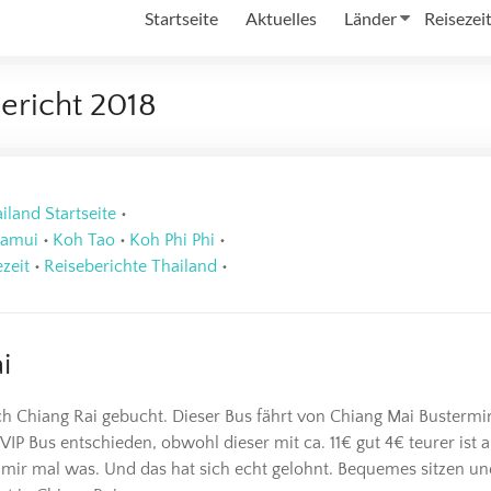
Startseite
Aktuelles
Länder
Reisezei
bericht 2018
iland Startseite
•
Samui
•
Koh Tao
•
Koh Phi Phi
•
zeit
•
Reiseberichte Thailand
•
i
ch Chiang Rai gebucht. Dieser Bus fährt von Chiang Mai Bustermi
VIP Bus entschieden, obwohl dieser mit ca. 11€ gut 4€ teurer ist a
 mir mal was. Und das hat sich echt gelohnt. Bequemes sitzen un