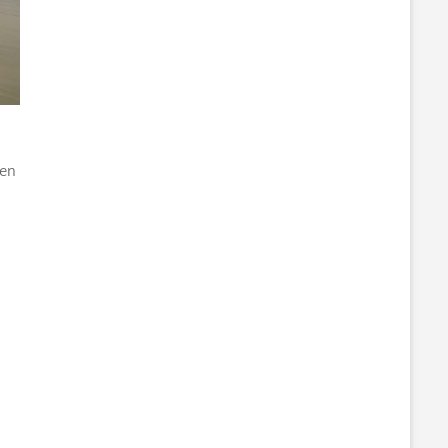
ten
.