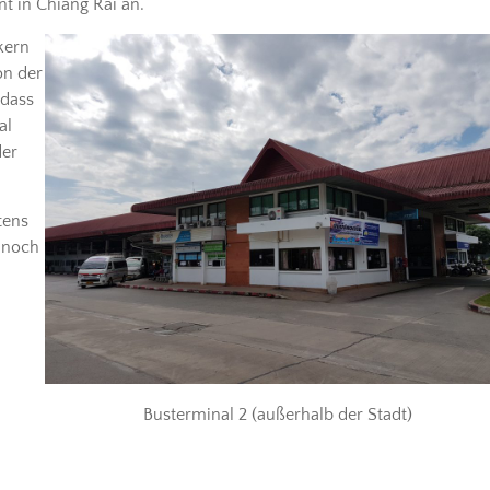
t in Chiang Rai an.
kern
on der
 dass
al
der
tens
r noch
Busterminal 2 (außerhalb der Stadt)