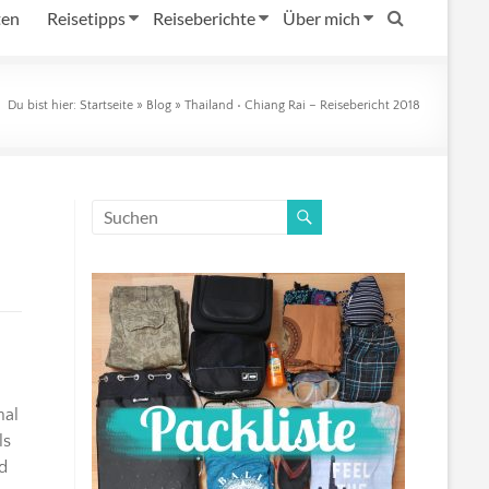
ten
Reisetipps
Reiseberichte
Über mich
Du bist hier:
Startseite
»
Blog
»
Thailand • Chiang Rai – Reisebericht 2018
nal
ls
d