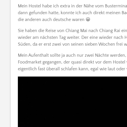
Mein Hostel habe ich extra in der Nähe vom Busterminal
dann gefunden hatte, konnte ich auch direkt meinen Ba
die anderen auch deutsche waren 😀
Sie haben die Reise von Chiang Mai nach Chiang Rai ei
wieder am nächsten Tag weiter. Der eine wieder nach Ha
Süden, da er erst zwei von seinen sieben Wochen frei w
Mein Aufenthalt sollte ja auch nur zwei Nächte werden
Foodmarket gegangen, der quasi direkt vor dem Hostel w
eigentlich fast überall schlafen kann, egal wie laut ode