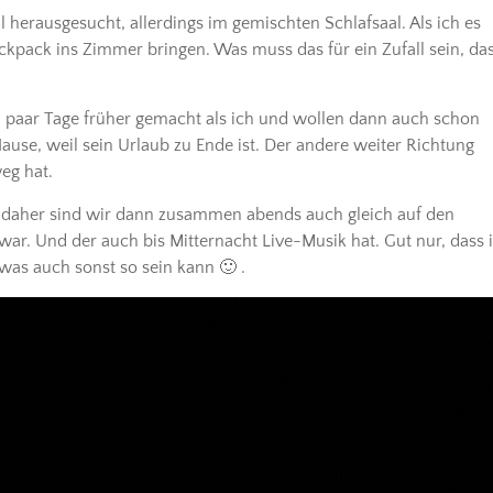
 herausgesucht, allerdings im gemischten Schlafsaal. Als ich es
ckpack ins Zimmer bringen. Was muss das für ein Zufall sein, da
n paar Tage früher gemacht als ich und wollen dann auch schon
use, weil sein Urlaub zu Ende ist. Der andere weiter Richtung
eg hat.
, daher sind wir dann zusammen abends auch gleich auf den
ar. Und der auch bis Mitternacht Live-Musik hat. Gut nur, dass 
r was auch sonst so sein kann 🙂 .