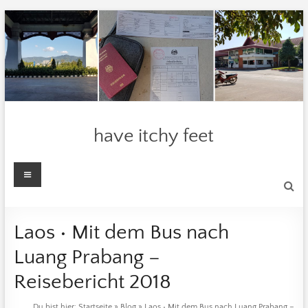
Zum
Inhalt
springen
have itchy feet
Menü
Laos • Mit dem Bus nach
Luang Prabang –
Reisebericht 2018
Du bist hier:
Startseite
»
Blog
»
Laos • Mit dem Bus nach Luang Prabang –