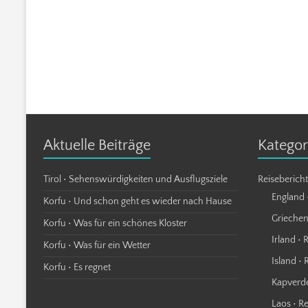
Aktuelle Beiträge
Kategor
Tirol • Sehenswürdigkeiten und Ausflugsziele
Reiseberich
England 
Korfu • Und schon geht es wieder nach Hause
Griechen
Korfu • Was für ein schönes Kloster
Irland • 
Korfu • Was für ein Wetter
Island • 
Korfu • Es regnet
Kapverde
Laos • R