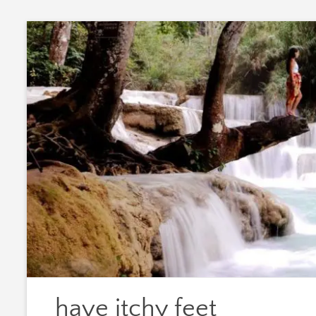
Zum
Inhalt
springen
have itchy feet