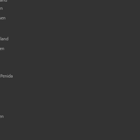
land
rn
sen
nland
ien
 Penida
en