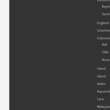
Deutsch
Baye
Sach
England
Grieche
Indones
Bali
Gillis
Nusa
Irland
Island
Italien
Kapverd
Laos
Malaysia