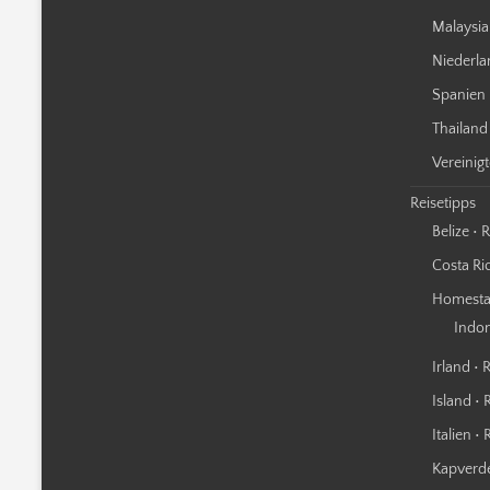
Malaysia
Niederla
Spanien 
Thailand
Vereinig
Reisetipps
Belize • 
Costa Ric
Homestay
Indo
Irland • 
Island • 
Italien •
Kapverde