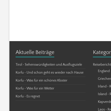
Aktuelle Beiträge
Kategor
Tirol • Sehenswürdigkeiten und Ausflugsziele
Reiseberich
England 
Korfu • Und schon geht es wieder nach Hause
Griechen
Korfu • Was für ein schönes Kloster
Irland • 
Korfu • Was für ein Wetter
Island • 
Korfu • Es regnet
Kapverde
Laos • R