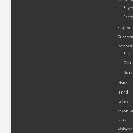
Deutsch
Baye
Sach
England
Grieche
Indones
Bali
Gillis
Nusa
Irland
Island
Italien
Kapverd
Laos
Malaysia