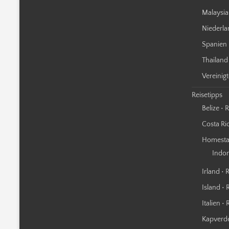
Malaysia
Niederla
Spanien 
Thailand
Vereinig
Reisetipps
Belize • 
Costa Ric
Homestay
Indo
Irland • 
Island • 
Italien •
Kapverde