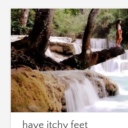
Zum
Inhalt
springen
have itchy feet