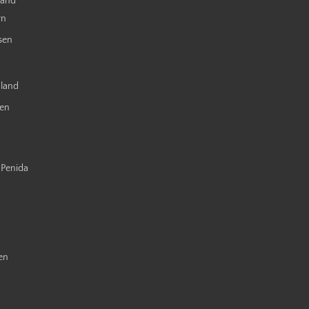
land
rn
sen
nland
ien
 Penida
en