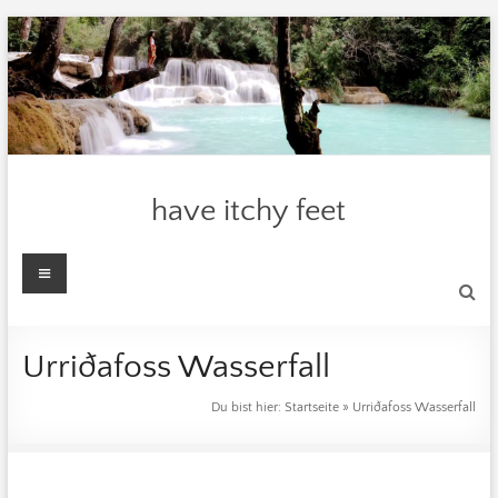
Zum
Inhalt
springen
have itchy feet
Menü
Urriðafoss Wasserfall
Du bist hier:
Startseite
»
Urriðafoss Wasserfall