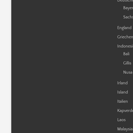
Deutsch
Baye
Sach
England
Grieche
Indones
Bali
Gillis
Nusa
Irland
Island
Italien
Kapverd
Laos
Malaysia