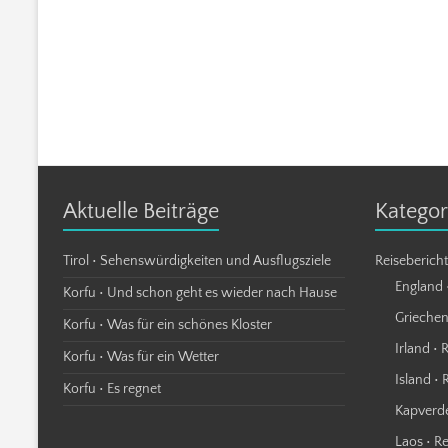
Aktuelle Beiträge
Kategor
Tirol • Sehenswürdigkeiten und Ausflugsziele
Reiseberich
England 
Korfu • Und schon geht es wieder nach Hause
Griechen
Korfu • Was für ein schönes Kloster
Irland • 
Korfu • Was für ein Wetter
Island • 
Korfu • Es regnet
Kapverde
Laos • R