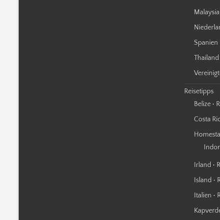
Malaysia
Niederla
Spanien 
Thailand
Vereinig
Reisetipps
Belize • 
Costa Ric
Homestay
Indo
Irland • 
Island • 
Italien •
Kapverde