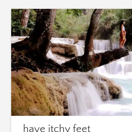
Zum
Inhalt
springen
have itchy feet