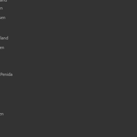
land
rn
sen
nland
ien
 Penida
en