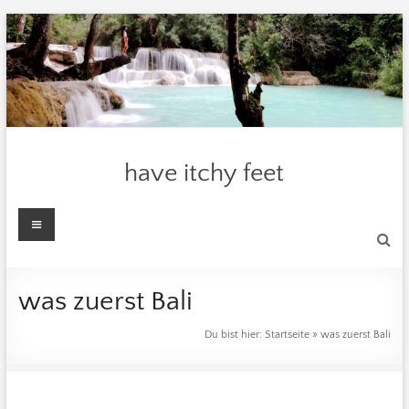
Zum
Inhalt
springen
have itchy feet
Menü
was zuerst Bali
Du bist hier:
Startseite
»
was zuerst Bali