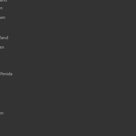
land
rn
sen
nland
ien
 Penida
en