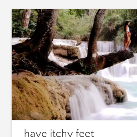
Zum
Inhalt
springen
have itchy feet