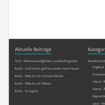
Aktuelle Beiträge
Kategor
Tirol • Sehenswürdigkeiten und Ausflugsziele
Reiseberich
England 
Korfu • Und schon geht es wieder nach Hause
Griechen
Korfu • Was für ein schönes Kloster
Irland • 
Korfu • Was für ein Wetter
Island • 
Korfu • Es regnet
Kapverde
Laos • R