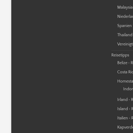
Malaysia
Niederla
Spanien 
Thailand
Vereinig
Reisetipps
Belize • 
Costa Ric
Homestay
Indo
Irland • 
Island • 
Italien •
Kapverde