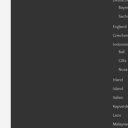
Deutsch
Baye
Sach
England
Grieche
Indones
Bali
Gillis
Nusa
Irland
Island
Italien
Kapverd
Laos
Malaysia