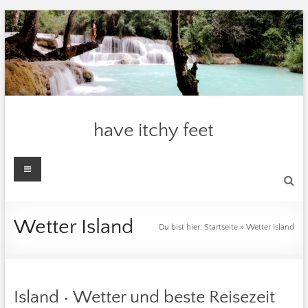
Zum
Inhalt
springen
have itchy feet
Menü
Wetter Island
Du bist hier:
Startseite
»
Wetter Island
Island • Wetter und beste Reisezeit