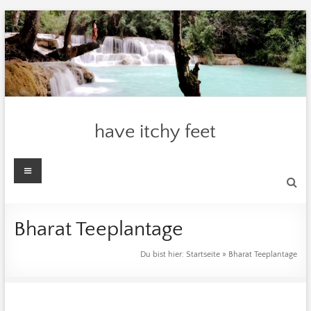
Zum
Inhalt
springen
have itchy feet
Menü
Bharat Teeplantage
Du bist hier:
Startseite
»
Bharat Teeplantage