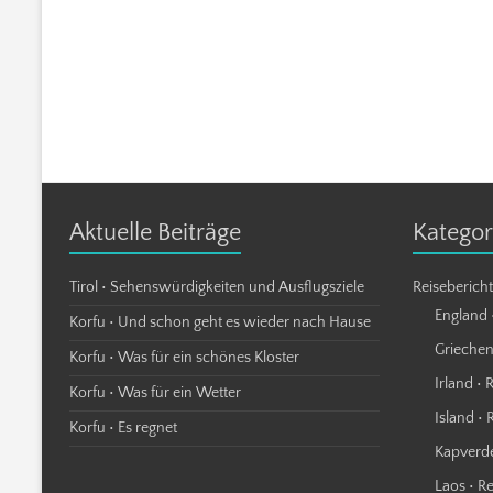
Aktuelle Beiträge
Kategor
Tirol • Sehenswürdigkeiten und Ausflugsziele
Reiseberich
England 
Korfu • Und schon geht es wieder nach Hause
Griechen
Korfu • Was für ein schönes Kloster
Irland • 
Korfu • Was für ein Wetter
Island • 
Korfu • Es regnet
Kapverde
Laos • R