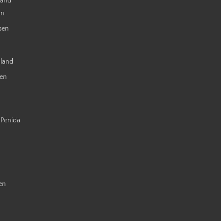
land
rn
sen
nland
ien
 Penida
en