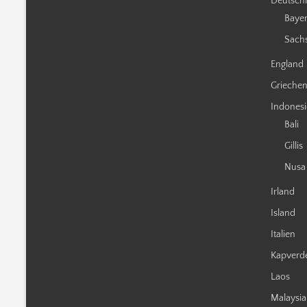
Deutsch
Baye
Sach
England
Grieche
Indones
Bali
Gillis
Nusa
Irland
Island
Italien
Kapverd
Laos
Malaysia