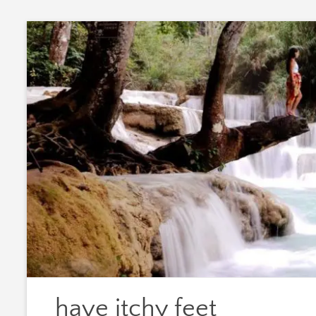
Zum
Inhalt
springen
have itchy feet