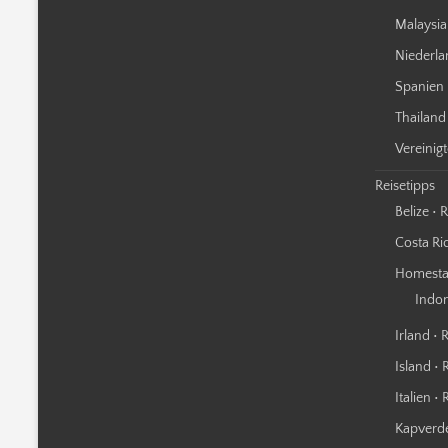
Malaysia
Niederla
Spanien 
Thailand
Vereinig
Reisetipps
Belize • 
Costa Ric
Homestay
Indo
Irland • 
Island • 
Italien •
Kapverde