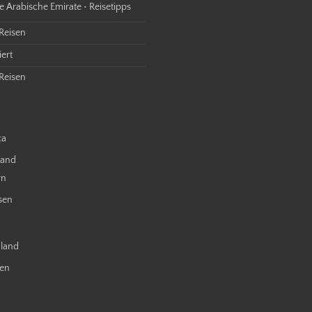
e Arabische Emirate • Reisetipps
 Reisen
ert
Reisen
ca
land
rn
sen
nland
ien