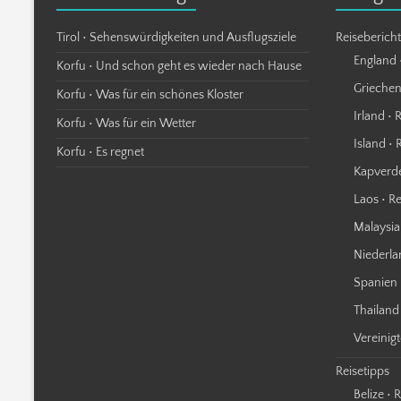
Tirol • Sehenswürdigkeiten und Ausflugsziele
Reiseberich
England 
Korfu • Und schon geht es wieder nach Hause
Griechen
Korfu • Was für ein schönes Kloster
Irland • 
Korfu • Was für ein Wetter
Island • 
Korfu • Es regnet
Kapverde
Laos • R
Malaysia
Niederla
Spanien 
Thailand
Vereinig
Reisetipps
Belize • 