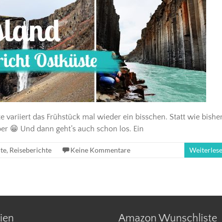
variiert das Frühstück mal wieder ein bisschen. Statt wie bishe
ber 😁 Und dann geht’s auch schon los. Ein
hte
,
Reiseberichte
Keine Kommentare
Weiterles
ien
Amazon Wunschliste