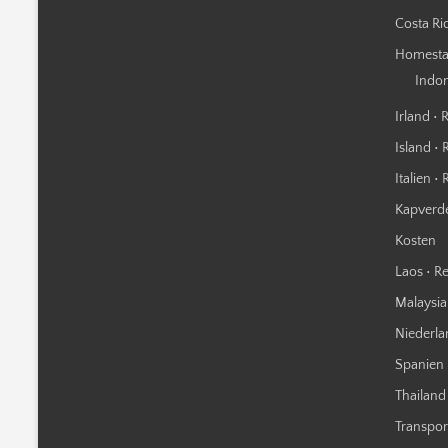
Costa Ric
Homestay
Indo
Irland • 
Island • 
Italien •
Kapverde
Kosten
Laos • Re
Malaysia 
Niederla
Spanien 
Thailand 
Transpor