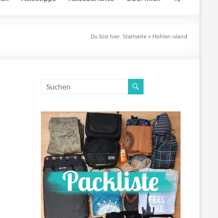
Du bist hier:
Startseite
»
Höhlen island