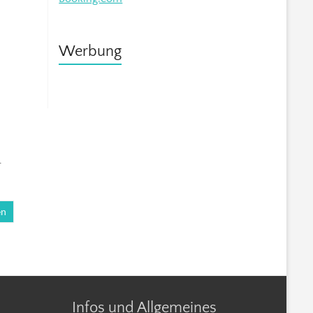
Werbung
r
en
Infos und Allgemeines