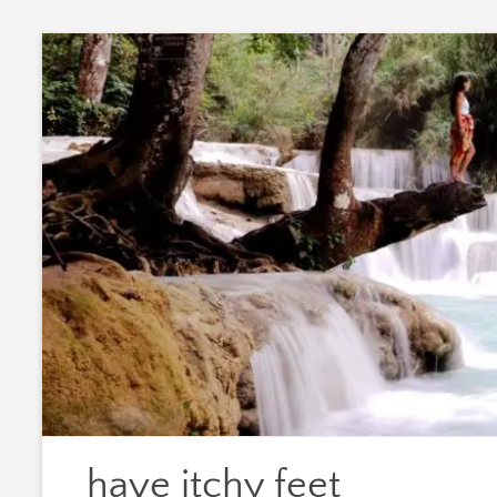
Zum
Inhalt
springen
have itchy feet