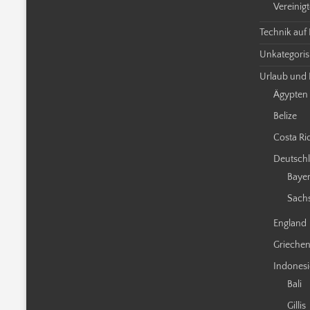
Vereinigt
Technik auf
Unkategorisi
Urlaub und 
Ägypten
Belize
Costa Ri
Deutsch
Baye
Sach
England
Grieche
Indones
Bali
Gillis