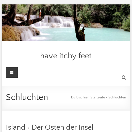
Zum
Inhalt
springen
have itchy feet
Menü
Schluchten
Du bist hier:
Startseite
»
Schluchten
Island • Der Osten der Insel