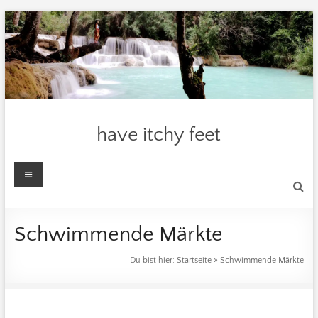
Zum
Inhalt
springen
have itchy feet
Menü
Schwimmende Märkte
Du bist hier:
Startseite
»
Schwimmende Märkte