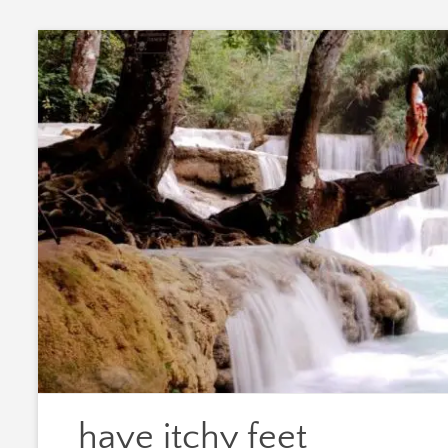
Zum
Inhalt
springen
have itchy feet