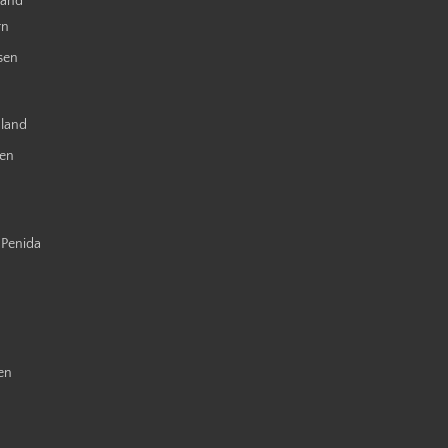
land
rn
sen
nland
ien
 Penida
en