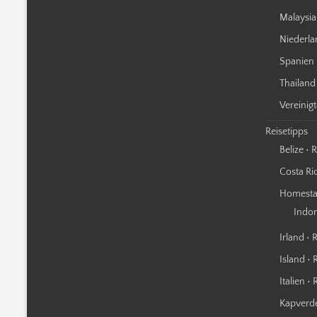
Malaysia
Niederla
Spanien 
Thailand
Vereinig
Reisetipps
Belize • 
Costa Ric
Homestay
Indo
Irland • 
Island • 
Italien •
Kapverde