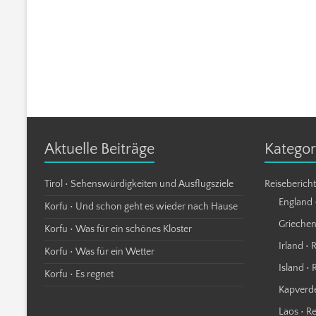
Aktuelle Beiträge
Kategor
Tirol • Sehenswürdigkeiten und Ausflugsziele
Reiseberich
England 
Korfu • Und schon geht es wieder nach Hause
Griechen
Korfu • Was für ein schönes Kloster
Irland • 
Korfu • Was für ein Wetter
Island • 
Korfu • Es regnet
Kapverde
Laos • R