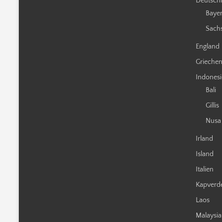
Deutsch
Baye
Sach
England
Grieche
Indones
Bali
Gillis
Nusa
Irland
Island
Italien
Kapverd
Laos
Malaysia