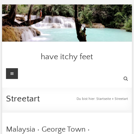
Zum
Inhalt
springen
have itchy feet
Menü
Streetart
Du bist hier:
Startseite
»
Streetart
Malaysia • George Town •