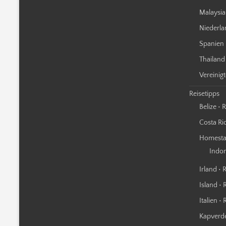
Malaysia
Niederla
Spanien 
Thailand
Vereinig
Reisetipps
Belize • 
Costa Ric
Homestay
Indo
Irland • 
Island • 
Italien •
Kapverde