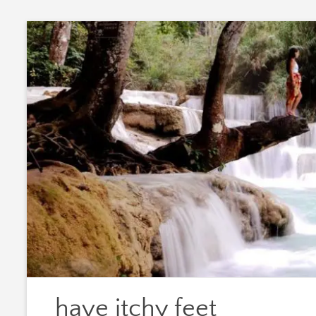
Zum
Inhalt
springen
have itchy feet