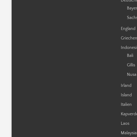
Deutsch
Baye
Sach
England
Grieche
Indones
Bali
Gillis
Nusa
Irland
Island
Italien
Kapverd
Laos
Malaysia