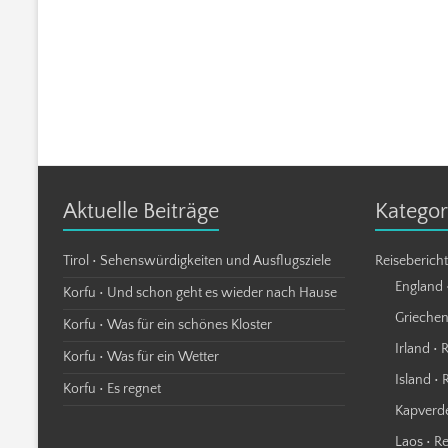
Aktuelle Beiträge
Kategor
Tirol • Sehenswürdigkeiten und Ausflugsziele
Reiseberich
England 
Korfu • Und schon geht es wieder nach Hause
Griechen
Korfu • Was für ein schönes Kloster
Irland • 
Korfu • Was für ein Wetter
Island • 
Korfu • Es regnet
Kapverde
Laos • R