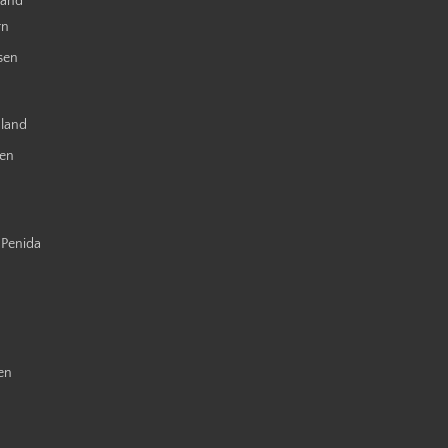
land
rn
sen
nland
ien
 Penida
en