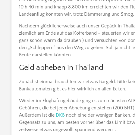
10 h 40 min und knapp 8.800 km erreichten wir den F
Landeanflug konnten wir, trotz Dämmerung und Smog, sc
Nachdem glücklicherweise auch unser Gepäck in Thail
ziemlich am Ende auf das Kofferband – steuerten wir e
ganz schön warm da draußen ) und versuchten von dort
den „Schleppern“ aus den Weg zu gehen. Soll ja nicht je
Beute darstellen könnten .
Geld abheben in Thailand
Zunächst einmal brauchten wir etwas Bargeld. Bitte kein
Bankautomaten gibt es hier wirklich an allen Ecken.
Wieder im Flughafengebäude ging es zum nächsten AT
Gebühren, die bei jeder Abhebung entstehen (200 BHT) a
Außerdem ist die
DKB
noch eine der wenigen Banken, di
Gegensatz zu uns, am besten vorher über das Limit bzw.
zeitweise etwas ungewollt spannend werden .