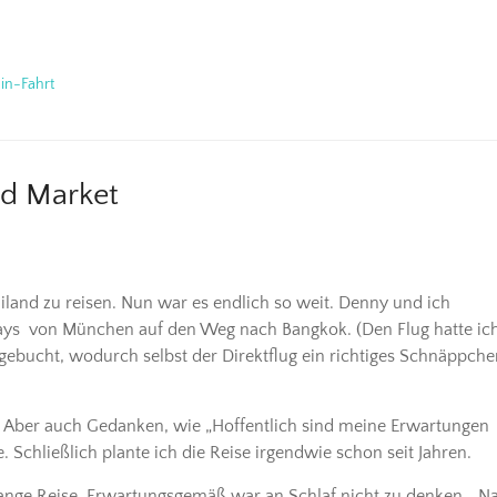
in-Fahrt
d Market
land zu reisen. Nun war es endlich so weit. Denny und ich
rways von München auf den Weg nach Bangkok. (Den Flug hatte ic
 gebucht, wodurch selbst der Direktflug ein richtiges Schnäppche
!! Aber auch Gedanken, wie „Hoffentlich sind meine Erwartungen
. Schließlich plante ich die Reise irgendwie schon seit Jahren.
 lange Reise. Erwartungsgemäß war an Schlaf nicht zu denken… N