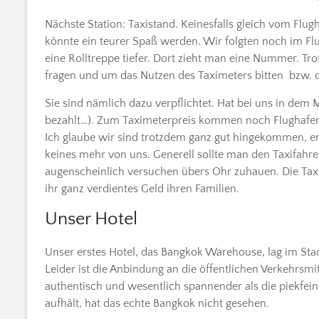
Nächste Station: Taxistand. Keinesfalls gleich vom Fl
könnte ein teurer Spaß werden. Wir folgten noch im F
eine Rolltreppe tiefer. Dort zieht man eine Nummer. T
fragen und um das Nutzen des Taximeters bitten bzw. 
Sie sind nämlich dazu verpflichtet. Hat bei uns in dem
bezahlt…). Zum Taximeterpreis kommen noch Flughafen-
Ich glaube wir sind trotzdem ganz gut hingekommen, er h
keines mehr von uns. Generell sollte man den Taxifahre
augenscheinlich versuchen übers Ohr zuhauen. Die Ta
ihr ganz verdientes Geld ihren Familien.
Unser Hotel
Unser erstes Hotel, das Bangkok Warehouse, lag im Sta
Leider ist die Anbindung an die öffentlichen Verkehrsmit
authentisch und wesentlich spannender als die piekfei
aufhält, hat das echte Bangkok nicht gesehen.