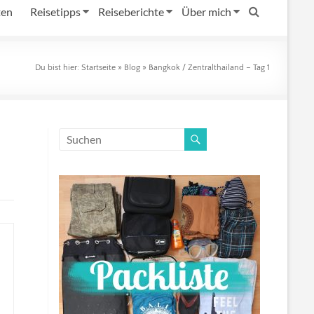
ten
Reisetipps
Reiseberichte
Über mich
Du bist hier:
Startseite
»
Blog
»
Bangkok / Zentralthailand – Tag 1