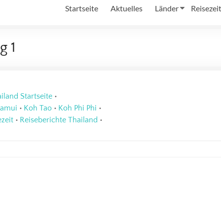
Startseite
Aktuelles
Länder
Reisezei
g 1
iland Startseite
•
Samui
•
Koh Tao
•
Koh Phi Phi
•
zeit
•
Reiseberichte Thailand
•