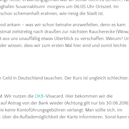
lughafen Suvarnabhumi morgens um 06:05 Uhr Ortszeit. Im
hon schemenhaft erahnen, wie riesig die Stadt ist.
and ankam – was wir schon beinahe anzweifelten, denn es kam
rstmal zielstrebig nach draußen zur nächsten Raucherecke (Wow
 aus uns unauffällig etwas Überblick zu verschaffen. Warum? 
der wissen, dass wir zum ersten Mal hier sind und somit leichte
 Geld in Deutschland tauschen. Der Kurs ist ungleich schlechter.
M. Wir nutzen die
DKB
-Visacard. Hier bekommen wir die
uf Antrag von der Bank wieder (Achtung gilt nur bis 30.06.2016)
e keine Kontoführungsgebühren verlangt. Man sollte sich, im
 über die Auflademöglichkeit der Karte informieren. Sonst kann 