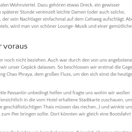
rmalen Wohnviertel. Dazu gehören etwas Dreck, ein gewisser
 späterer Stunde vereinzelt leichte Damen (oder auch solche,
, der sein Nachtlager einfachmal auf dem Gehweg aufschlägt. Ab
otels, wird man von schöner Lounge-Musik und einer gemütlich
r voraus
er noch nicht beziehen. Auch war durch den von uns angeboten
 wir unser Gepäck dalassen. So beschlossen wir erstmal die Geg
g Chao Phraya, dem großen Fluss, um den sich einst die heutig
ette Passantin unbedingt helfen und fragte uns wohin wir wollen
fensichtlich in die vom Hotel erhaltene Stadtkarte zuschauen, um
 die geschäftstüchtigen Thais müssen das riechen…) und winkte un
 zum Pier bringen sollte. Dort könnten wir gleich eine Bootsfahrt