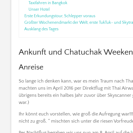
Taxifahren in Bangkok
Unser Hotel
Erste Erkundungstour, Schlepper voraus
Größter Wochenendmarkt der Welt, erste TukTuk- und Skytra
Ausklang des Tages
Ankunft und Chatuchak Weeken
Anreise
So lange ich denken kann, war es mein Traum nach Thai
machten uns im April 2016 per Direktflug mit Thai Ai
übrigens bereits ein halbes Jahr zuvor über Skyscanner
war.)
Ihr könnt euch vorstellen, wie groß die Aufregung war!
nicht zu groß. “ mischten sich unter die riesen Vorfreude
Per Nachtflug begaben wir uns nun am 8. April auf die