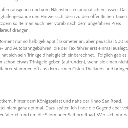
ughafen rausgehen und vom Nächstbesten anquatschen lassen. Das
lughafengebäude den Hinweisschildern zu den öffentlichen Taxen
rotzdem sollte man auch hier vorab nach dem ungefähren Preis
darauf drängen.
 Moment nur so halb geklappt (Taximeter an, aber pauschal 500 B
 und Autobahngebühren, die der Taxifahrer erst einmal auslegt.
at sich sein Trinkgeld halt gleich einberechnet… Folglich gab es
n schon etwas Trinkgeld geben (aufrunden), wenn sie einen nich
xifahrer stammen oft aus dem armen Osten Thailands und bringe
dtkern, hinter dem Königspalast und nahe der Khao San Road.
tel nicht ganz optimal. Dazu später. Ich finde die Gegend aber vol
nen Viertel rund um die Silom oder Sathorn Road. Wer sich nur d