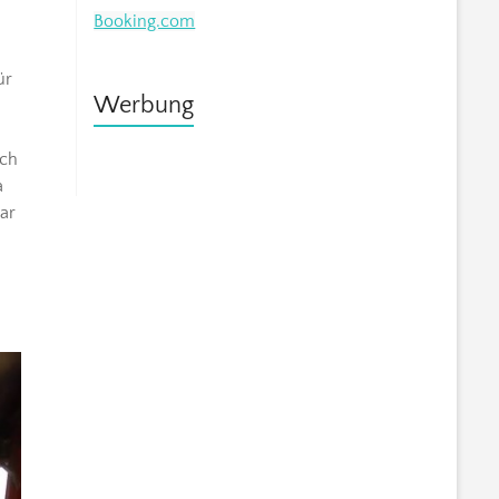
Booking.com
ür
Werbung
och
a
ar