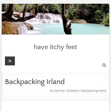
Zum
Inhalt
springen
have itchy feet
Menü
Backpacking Irland
Du bist hier:
Startseite
»
Backpacking Irland