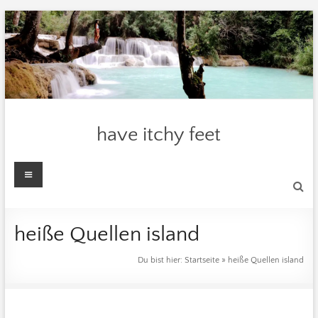
Zum
Inhalt
springen
have itchy feet
Menü
heiße Quellen island
Du bist hier:
Startseite
»
heiße Quellen island